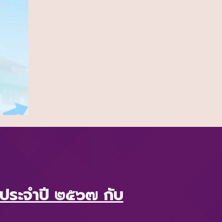
ประจำปี ๒๕๖๗ กับ