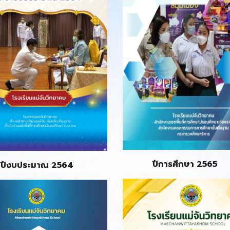
ปี
การศึกษา
256
5
ปีงบประมาณ 256
4